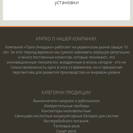
установки
КРАТКО О НАШЕЙ КОМПАНИИ:
Компания «Трио-Энерджи» работает на украинском рынке свыше 10
лет. За этот период времени мы сумели завоевать хорошую репутацию
и много постоянных клиентов, которые понимают, что
инновационные технологии, внедренные в жизнь сегодня - это не
только возможность идти в ногу со временем, но и прекрасная
перспектива для развития производства на мировом уровне
КАТЕГОРИИ ПРОДУКЦИИ:
Выключатели нагрузки и рубильники
Измерительные приборы
Контакторы низковольтные
Свинцово-кислотные аккумуляторные батареи для систем
бесперебойного питания
Тепловые реле
Смарт реле